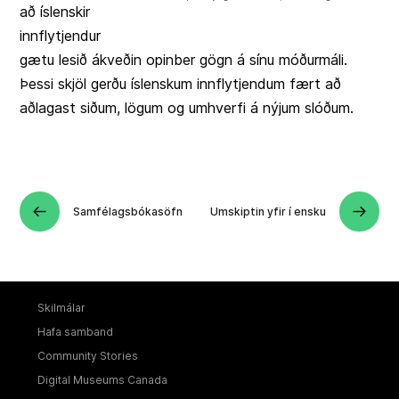
að íslenskir
innflytjendur
gætu lesið ákveðin opinber gögn á sínu móðurmáli.
Þessi skjöl gerðu íslenskum innflytjendum fært að
aðlagast siðum, lögum og umhverfi á nýjum slóðum.
Samfélagsbókasöfn
Umskiptin yfir í ensku
Skilmálar
Hafa samband
Community Stories
Digital Museums Canada