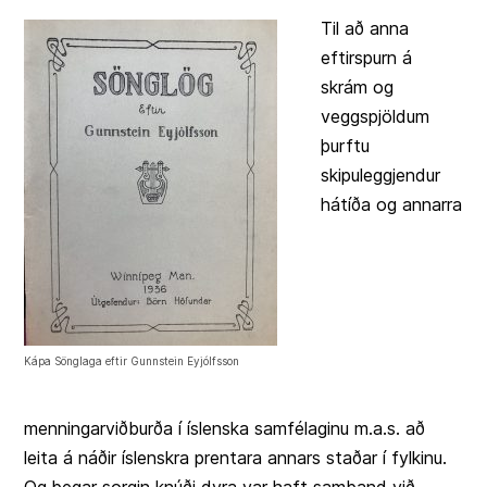
Til að anna
eftirspurn á
skrám og
veggspjöldum
þurftu
skipuleggjendur
hátíða og annarra
Kápa Sönglaga eftir Gunnstein Eyjólfsson
menningarviðburða í íslenska samfélaginu m.a.s. að
leita á náðir íslenskra prentara annars staðar í fylkinu.