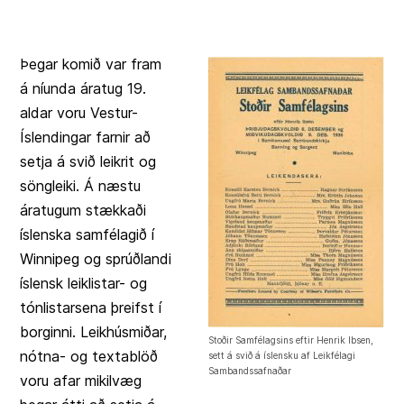
Þegar komið var fram
á níunda áratug 19.
aldar voru Vestur-
Íslendingar farnir að
setja á svið leikrit og
söngleiki. Á næstu
áratugum stækkaði
íslenska samfélagið í
Winnipeg og sprúðlandi
íslensk leiklistar- og
tónlistarsena þreifst í
borginni. Leikhúsmiðar,
Stoðir Samfélagsins eftir Henrik Ibsen,
nótna- og textablöð
sett á svið á íslensku af Leikfélagi
Sambandssafnaðar
voru afar mikilvæg