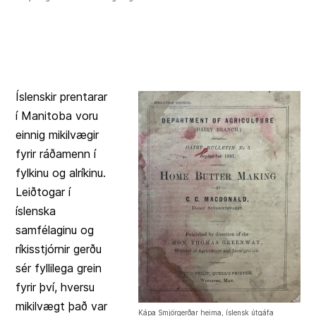
Íslenskir prentarar
í Manitoba voru
einnig mikilvægir
fyrir ráðamenn í
fylkinu og alríkinu.
Leiðtogar í
íslenska
samfélaginu og
ríkisstjórnir gerðu
sér fyllilega grein
fyrir því, hversu
mikilvægt það var
Kápa Smjörgerðar heima, íslensk útgáfa