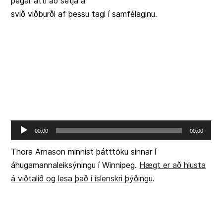
þegar átti að setja á
svið viðburði af þessu tagi í samfélaginu.
Audio
00:00
00:00
Player
Thora Arnason minnist þátttöku sinnar í
áhugamannaleiksýningu í Winnipeg.
Hægt er að hlusta
á viðtalið og lesa það í íslenskri þýðingu
.