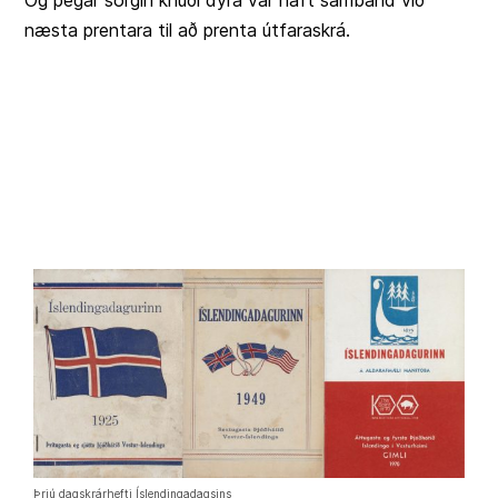
Og þegar sorgin knúði dyra var haft samband við
næsta prentara til að prenta útfaraskrá.
Þrjú dagskrárhefti Íslendingadagsins