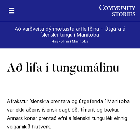
Að varðveita dýrmætasta arfleifðina - Útgáfa á
íslenskri tungu í Manitoba
Háskólinn í Manitoba
Að lifa í tungumálinu
Afrakstur íslenskra prentara og útgefenda í Manitoba
var ekki aðeins íslensk dagblöð, tímarit og bækur.
Annars konar prentað efni á íslenskri tungu lék einnig
veigamikið hlutverk.