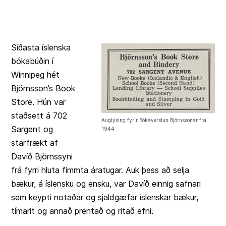
Síðasta íslenska
bókabúðin í
Winnipeg hét
Björnsson’s Book
Store. Hún var
staðsett á 702
Auglýsing fyrir Bókaverslun Björnssonar frá
Sargent og
1944
starfrækt af
Davíð Björnssyni
frá fyrri hluta fimmta áratugar. Auk þess að selja
bækur, á íslensku og ensku, var Davíð einnig safnari
sem keypti notaðar og sjaldgæfar íslenskar bækur,
tímarit og annað prentað og ritað efni.