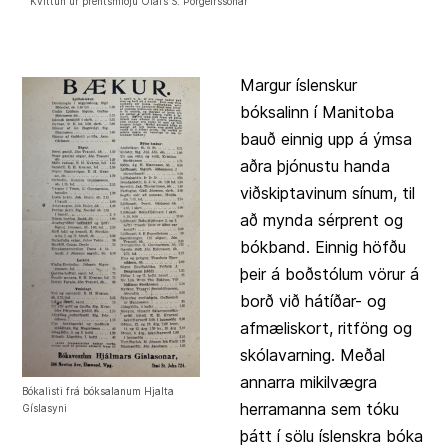
Kvittun úr prentsmiðju Ólafs S. Þorgeirssonar
Margur íslenskur
bóksalinn í Manitoba
bauð einnig upp á ýmsa
aðra þjónustu handa
viðskiptavinum sínum, til
að mynda sérprent og
bókband. Einnig höfðu
þeir á boðstólum vörur á
borð við hátíðar- og
afmæliskort, ritföng og
skólavarning. Meðal
annarra mikilvægra
Bókalisti frá bóksalanum Hjalta
herramanna sem tóku
Gíslasyni
þátt í sölu íslenskra bóka