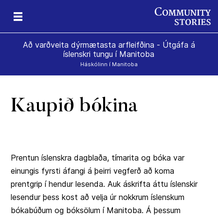
Að varðveita dýrmætasta arfleifðina - Útgáfa á
íslenskri tungu í Manitoba
Háskólinn í Manitoba
Kaupið bókina
Prentun íslenskra dagblaða, tímarita og bóka var
einungis fyrsti áfangi á þeirri vegferð að koma
prentgrip í hendur lesenda. Auk áskrifta áttu íslenskir
lesendur þess kost að velja úr nokkrum íslenskum
bókabúðum og bóksölum í Manitoba. Á þessum