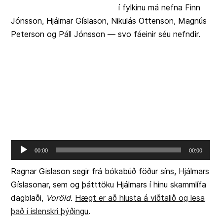
í fylkinu má nefna Finn
Jónsson, Hjálmar Gíslason, Nikulás Ottenson, Magnús
Peterson og Páll Jónsson — svo fáeinir séu nefndir.
Audio
00:00
00:00
Player
Ragnar Gislason segir frá bókabúð föður síns, Hjálmars
Gíslasonar, sem og þátttöku Hjálmars í hinu skammlífa
dagblaði,
Voröld
.
Hægt er að hlusta á viðtalið og lesa
það í íslenskri þýðingu
.