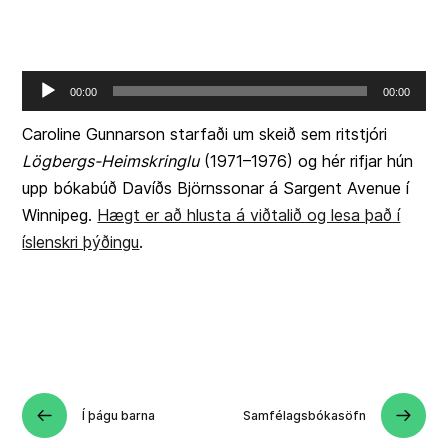
Audio
00:00
00:00
Player
Caroline Gunnarson starfaði um skeið sem ritstjóri
Lögbergs-Heimskringlu
(1971–1976) og hér rifjar hún
upp bókabúð Davíðs Björnssonar á Sargent Avenue í
Winnipeg.
Hægt er að hlusta á viðtalið og lesa það í
íslenskri þýðingu
.
Í þágu barna
Samfélagsbókasöfn