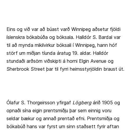
Eins og við var að búast varð Winnipeg aðsetur fjöldi
íslenskra bókabúða og bóksala. Halldór S. Bardal var
til að mynda mikilvirkur bóksali í Winnipeg, hann hóf
störf um miðjan tíunda áratug 19. aldar. Halldór
stundaði arðsöm viðskipti á horni Elgin Avenue og
Sherbrook Street þar til fyrri heimsstyrjöldin braust út.
Ólafur S. Thorgeirsson yfirgaf
Lögberg
árið 1905 og
opnaði sína eigin prentsmiðju þar sem einnig voru
seldar bækur og annað prentað efni. Prentsmiðja og
bókabúð hans var fyrst um sinn staðsett fyrir aftan