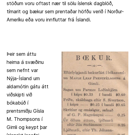
stöðum voru oftast nær til sölu íslensk dagblöð,
tímarit og bækur sem prentaðar höfðu verið í Norður-
Ameríku eða voru innfluttar frá Íslandi.
Þeir sem áttu
heima á svæðinu
sem nefnt var
Nýja-Ísland um
aldamótin gátu átt
viðskipti við
bókabúð í
prentsmiðju Gísla
M. Thompsons í
Gimli og keypt þar