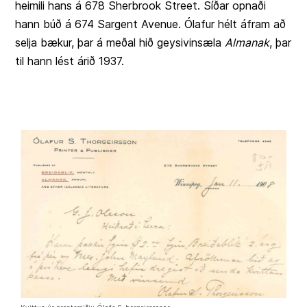
heimili hans á 678 Sherbrook Street. Síðar opnaði
hann búð á 674 Sargent Avenue. Ólafur hélt áfram að
selja bækur, þar á meðal hið geysivinsæla
Almanak
, þar
til hann lést árið 1937.