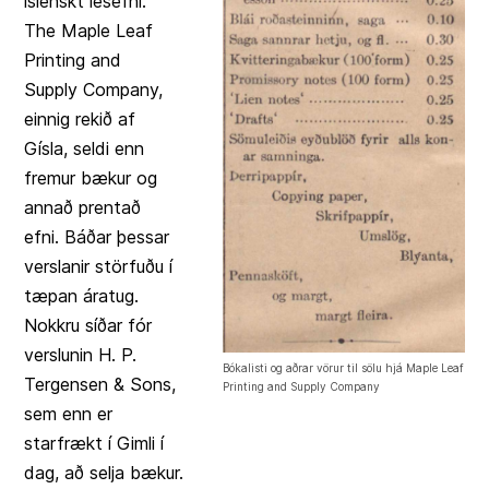
íslenskt lesefni.
The Maple Leaf
Printing and
Supply Company,
einnig rekið af
Gísla, seldi enn
fremur bækur og
annað prentað
efni. Báðar þessar
verslanir störfuðu í
tæpan áratug.
Nokkru síðar fór
verslunin H. P.
Bókalisti og aðrar vörur til sölu hjá Maple Leaf
Tergensen & Sons,
Printing and Supply Company
sem enn er
starfrækt í Gimli í
dag, að selja bækur.