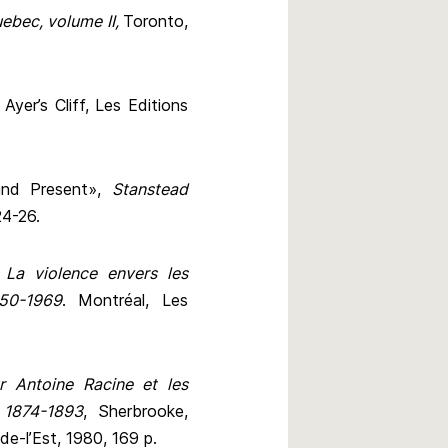
ebec, volume II,
Toronto,
, Ayer’s Cliff, Les Editions
and Present»,
Stanstead
24-26.
? La violence envers les
850-1969
. Montréal, Les
r Antoine Racine et les
 1874-1893
, Sherbrooke,
e-l’Est, 1980, 169 p.