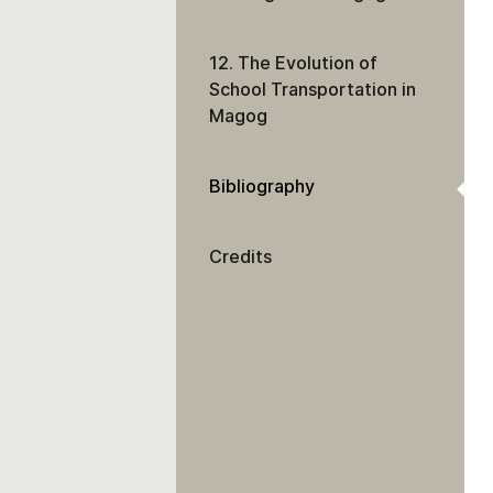
12. The Evolution of
School Transportation in
Magog
Bibliography
Credits