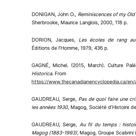
DONIGAN, John O.,
Reminiscences of my Ol
Sherbrooke, Maurice Langlois, 2000, 118 p.
DORION, Jacques,
Les écoles de rang a
Éditions de l’Homme, 1979, 436 p.
GAGNÉ, Michel. (2015, March). Culture Pal
Historica.
From
https://www.thecanadianencyclopedia.ca/en/ar
GAUDREAU, Serge,
Pas de quoi faire une cr
les années 1930
, Magog, Société d’Histoire d
GAUDREAU, Serge,
Au fil du temps : histoir
Magog (1883-1993),
Magog, Groupe Scabrini i