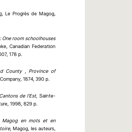
g, Le Progrès de Magog,
: One room schoolhouses
oke, Canadian Federation
07, 178 p.
ad County , Province of
g Company, 1874, 390 p.
Cantons de l’Est
, Sainte-
ture, 1998, 829 p.
,
Magog en mots et en
toire
, Magog, les auteurs,