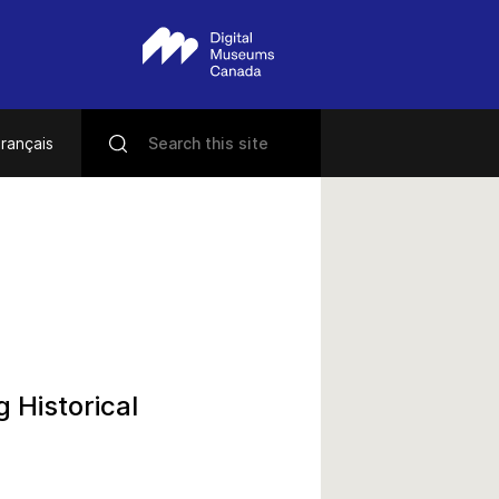
rançais
 Historical