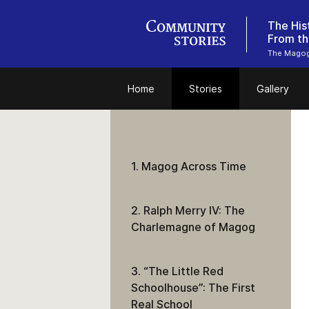
The His
From th
The Magog 
Home
Stories
Gallery
1. Magog Across Time
2. Ralph Merry IV: The
Charlemagne of Magog
3. “The Little Red
Schoolhouse”: The First
Real School