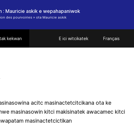
n : Mauricie askik e wepahapaniwok
ion des pourvoiries » ota Mauricie askik
tak kekwan
E ici witcikatek
Français
n
sinasowina acitc masinactetcitcikana ota ke
we masinasowin kitci makisinatek awacamec kitci
nawapatam masinactetcictikan