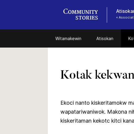
Atisoka
« Associat
Witamakewin
Atisokan
Ko
Kotak kekwa
Ekoci nanto kiskeritamokw ma
wapatariwaniwok. Makona nih
kiskeritaman kekotc kitci ka