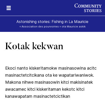
Astonishing stories: Fishing in La Mauricie
« Association des pourvoiries » ota Mauricie askik
Kotak kekwan
ok
ik
Ekoci nanto kiskeritamokw masinasowina acitc
masinactetcitcikana ota ke wapatariwaniwok.
Makona nihwe masinasowin kitci makisinatek
awacamec kitci kiskeritaman kekotc kitci
kanawapatam masinactetcictikan