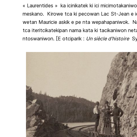
« Laurentides » ka icinikatek ki ici micimotakani
meskano. Kirowe tca ki pecowan Lac St-Jean e ic
wetan Mauricie askik e pe nta wepahapaniwok. Na
tca iteritcikatekipan nama kata ki tacikaniwon neta
ntoswaniwon. [E otciparik :
Un siècle d’histoire
Sy