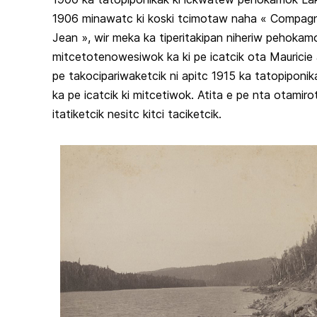
1906 minawatc ki koski tcimotaw naha « Compag
Jean », wir meka ka tiperitakipan niheriw pehokam
mitcetotenowesiwok ka ki pe icatcik ota Mauricie 
pe takocipariwaketcik ni apitc 1915 ka tatopiponikak
ka pe icatcik ki mitcetiwok. Atita e pe nta otamiro
itatiketcik nesitc kitci taciketcik.