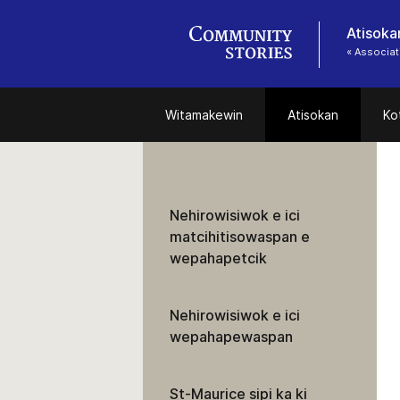
Atisoka
« Associat
Witamakewin
Atisokan
Ko
Nehirowisiwok e ici
matcihitisowaspan e
wepahapetcik
Nehirowisiwok e ici
wepahapewaspan
St-Maurice sipi ka ki