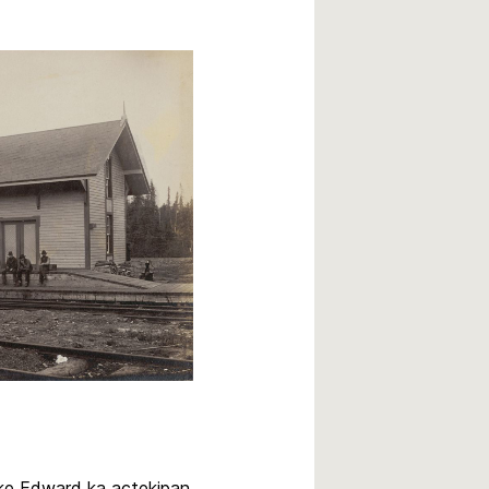
ke Edward ka actekipan.