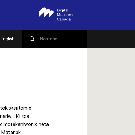
English
tokiskeritam e
nariw. Ki tca
icimotakaniwonik neta
. Matanak