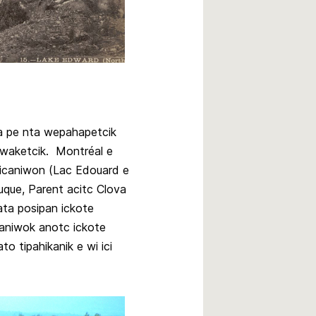
ka pe nta wepahapetcik
iwaketcik. Montréal e
icaniwon (Lac Edouard e
Tuque, Parent acitc Clova
kata posipan ickote
icaniwok anotc ickote
o tipahikanik e wi ici