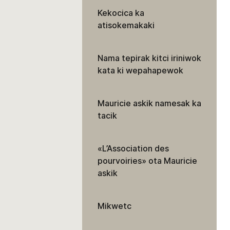
Kekocica ka
atisokemakaki
Nama tepirak kitci iriniwok
kata ki wepahapewok
Mauricie askik namesak ka
tacik
«L’Association des
pourvoiries» ota Mauricie
askik
Mikwetc