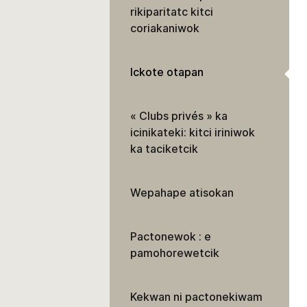
rikiparitatc kitci
coriakaniwok
Ickote otapan
« Clubs privés » ka
icinikateki: kitci iriniwok
ka taciketcik
Wepahape atisokan
Pactonewok : e
pamohorewetcik
Kekwan ni pactonekiwam