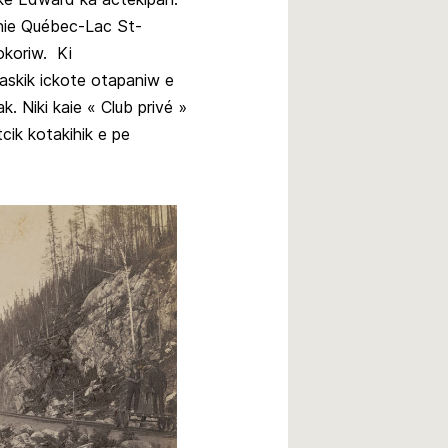
nie Québec-Lac St-
okoriw. Ki
askik ickote otapaniw e
. Niki kaie « Club privé »
tcik kotakihik e pe