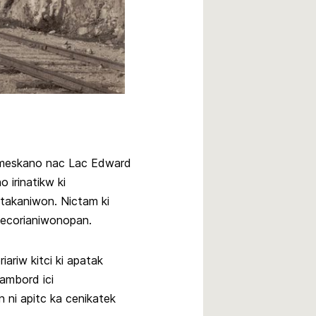
meskano nac Lac Edward
irinatikw ki
itakaniwon. Nictam ki
otecorianiwonopan.
ariw kitci ki apatak
ambord ici
 ni apitc ka cenikatek