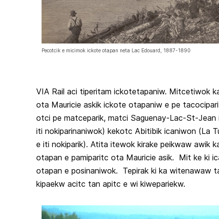
Pecotcik e micimok ickote otapan neta Lac Edouard, 1887-1890
VIA Rail aci tiperitam ickotetapaniw. Mitcetiwok 
ota Mauricie askik ickote otapaniw e pe tacocipar
otci pe matceparik, matci Saguenay-Lac-St-Jean 
iti nokiparinaniwok) kekotc Abitibik icaniwon (La 
e iti nokiparik). Atita itewok kirake peikwaw awik 
otapan e pamiparitc ota Mauricie asik. Mit ke ki 
otapan e posinaniwok. Tepirak ki ka witenawaw tat
kipaekw acitc tan apitc e wi kiwepariekw.