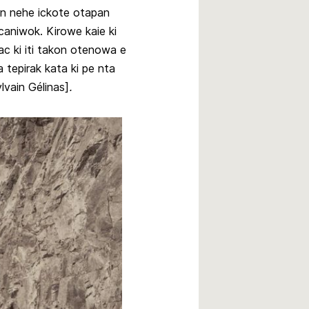
won nehe ickote otapan
aniwok. Kirowe kaie ki
c ki iti takon otenowa e
 tepirak kata ki pe nta
lvain Gélinas]
.