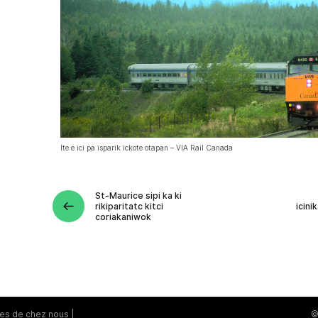
Ite e ici pa isparik ickote otapan – VIA Rail Canada
St-Maurice sipi ka ki
rikiparitatc kitci
icini
coriakaniwok
res de chez nous
©