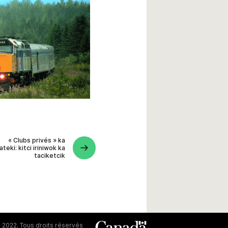
« Clubs privés » ka
kateki: kitci iriniwok ka
taciketcik
 2022. Tous droits réservés