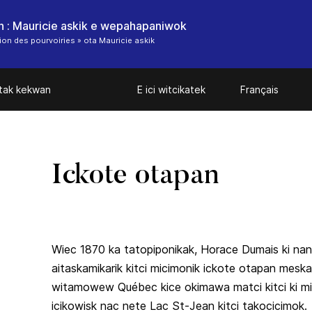
n : Mauricie askik e wepahapaniwok
ion des pourvoiries » ota Mauricie askik
tak kekwan
E ici witcikatek
Français
Ickote otapan
Wiec 1870 ka tatopiponikak, Horace Dumais ki nan
aitaskamikarik kitci micimonik ickote otapan meska
witamowew Québec kice okimawa matci kitci ki m
icikowisk nac nete Lac St-Jean kitci takocicimok