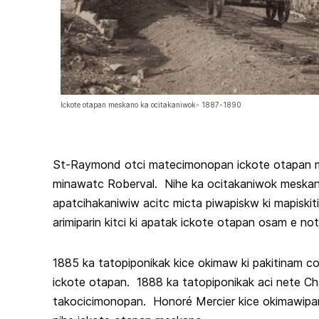
Ickote otapan meskano ka ocitakaniwok- 1887-1890
St-Raymond otci matecimonopan ickote otapan 
minawatc Roberval. Nihe ka ocitakaniwok meskano 
apatcihakaniwiw acitc micta piwapiskw ki mapiskit
arimiparin kitci ki apatak ickote otapan osam e n
1885 ka tatopiponikak kice okimaw ki pakitinam cori
ickote otapan. 1888 ka tatopiponikak aci nete Ch
takocicimonopan. Honoré Mercier kice okimawipan