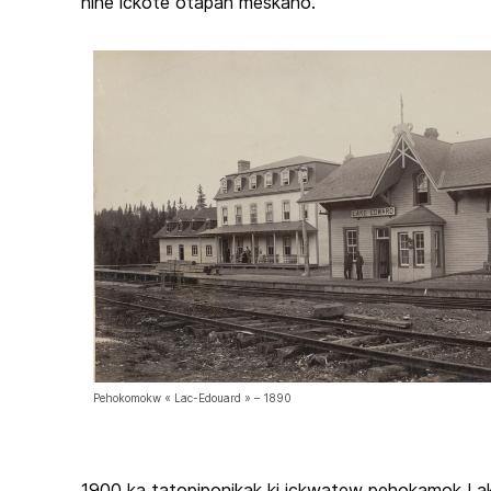
nihe ickote otapan meskano.
Pehokomokw « Lac-Edouard » – 1890
1900 ka tatopiponikak ki ickwatew pehokamok La