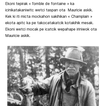
Ekoni tepirak « l’omble de fontaine » ka
icinikatakaniwitc wetci taspan ota Mauricie askik.
Kek ki iti micta mockahon sakihikan « Champlain »
ekota apitc ka pe takocatakatcik kotakihik mesak.
Ekoni wetci mocak pe icatcik wepahape iriniwok ota
Mauricie askik.