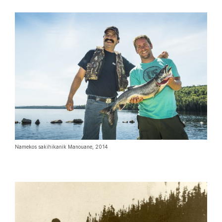
Namekos sakihikanik Manouane, 2014