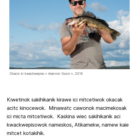
Okacic ki kwackwepiso « réservoir Gouin », 2016
Kiwetinok sakihikanik kirawe ici mitcetiwok okacak
acitc kinocewok. Minawatc cawonok macimekosak
ici micta mitcetiwok. Kaskina wiec sakihikanik aci
kwackwepisowok nameskos, Atikamekw, namew kaie
mitcet kotakihik.