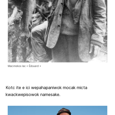
Macimekos lac « Édouard »
Kotc ite e ici wepahapaniwok mocak micta
kwackwepisowok namesake.