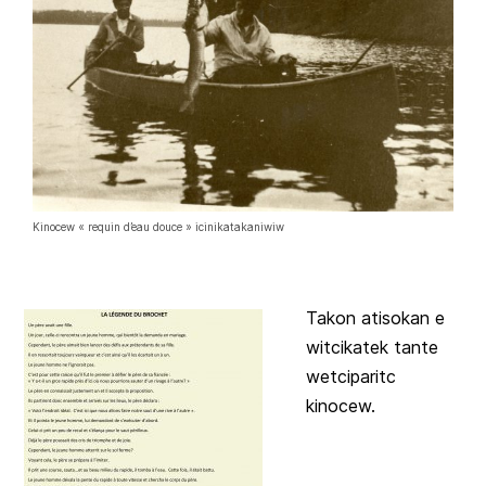
Kinocew « requin d’eau douce » icinikatakaniwiw
Takon atisokan e
witcikatek tante
wetciparitc
kinocew.