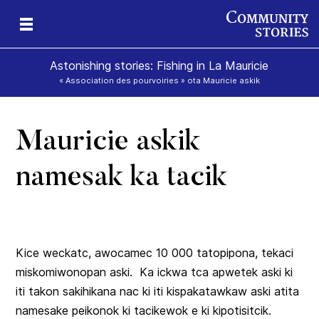
Astonishing stories: Fishing in La Mauricie
« Association des pourvoiries » ota Mauricie askik
Mauricie askik
ok
ik
namesak ka tacik
Kice weckatc, awocamec 10 000 tatopipona, tekaci
miskomiwonopan aski. Ka ickwa tca apwetek aski ki
iti takon sakihikana nac ki iti kispakatawkaw aski atita
namesake peikonok ki tacikewok e ki kipotisitcik.