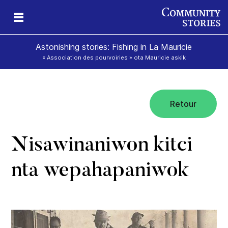
Astonishing stories: Fishing in La Mauricie
« Association des pourvoiries » ota Mauricie askik
Retour
ok
ik
Nisawinaniwon kitci
nta wepahapaniwok