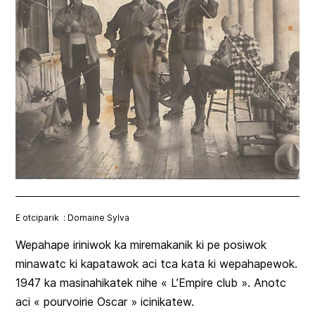
E otciparik : Domaine Sylva
Wepahape iriniwok ka miremakanik ki pe posiwok
minawatc ki kapatawok aci tca kata ki wepahapewok.
1947 ka masinahikatek nihe « L’Empire club ». Anotc
aci « pourvoirie Oscar » icinikatew.