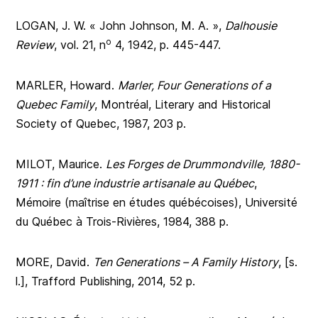
LOGAN, J. W. « John Johnson, M. A. »,
Dalhousie
o
Review
, vol. 21, n
4, 1942, p. 445-447.
MARLER, Howard.
Marler, Four Generations of a
Quebec Family
, Montréal, Literary and Historical
Society of Quebec, 1987, 203 p.
MILOT, Maurice.
Les Forges de Drummondville, 1880-
1911 : fin d’une industrie artisanale au Québec
,
Mémoire (maîtrise en études québécoises), Université
du Québec à Trois-Rivières, 1984, 388 p.
MORE, David.
Ten Generations – A Family History
, [s.
l.], Trafford Publishing, 2014, 52 p.