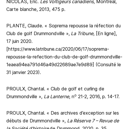
NICOLAS, Éric.
Les Voltigeurs canadiens
, Montréal,
Carte blanche, 2013, 475 p.
PLANTE, Claude. « Soprema repousse la réfection du
Club de golf Drummondville »,
La Tribune
, [En ligne],
17 juin 2020.
[https://www.latribune.ca/2020/06/17/soprema-
repousse-la-refection-du-club-de-golf-drummondville-
1eaea94ea791d46a49d22689ae7e9d89] (Consulté le
31 janvier 2023).
PROULX, Chantal. « Club de golf et curling de
o
Drummondville »,
La Lanterne
, n
21-2, 2016, p. 14-17.
PROULX, Chantal. « Des archives d’exception sur les
débuts de Drummondville »,
La Réserve 7 – Revue de
la Société d’histoire
de Drummond, 2020, p. 35.