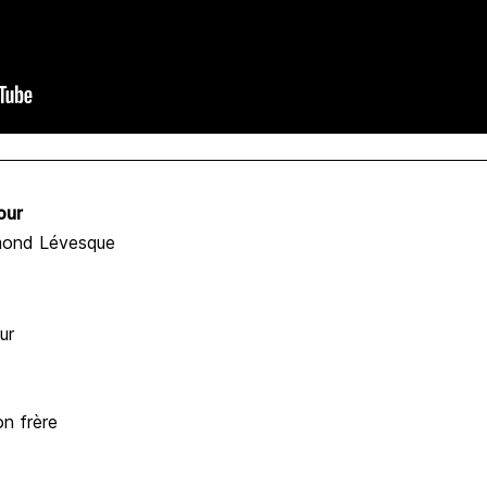
our
mond Lévesque
ur
n frère