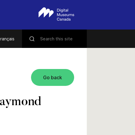
rançais
Go back
Raymond