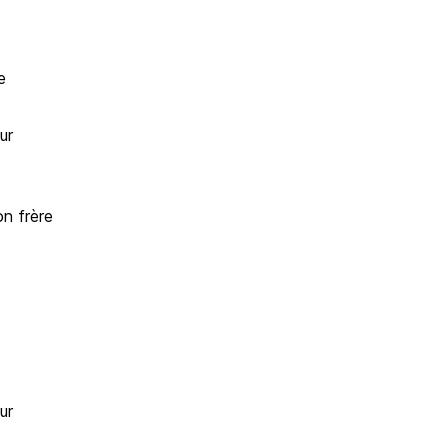
e
ur
n frère
s
ur