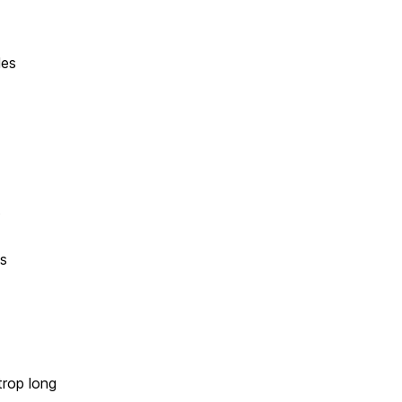
les
s
ns
trop long