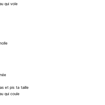
eau qui vole
molle
rnée
 et pis ta taille
eau qui coule