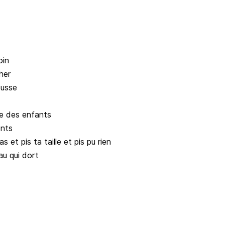
oin
her
ousse
e des enfants
ents
et pis ta taille et pis pu rien
eau qui dort