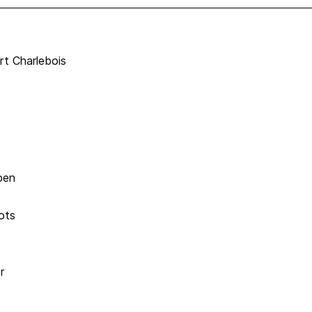
rt Charlebois
ben
lots
r