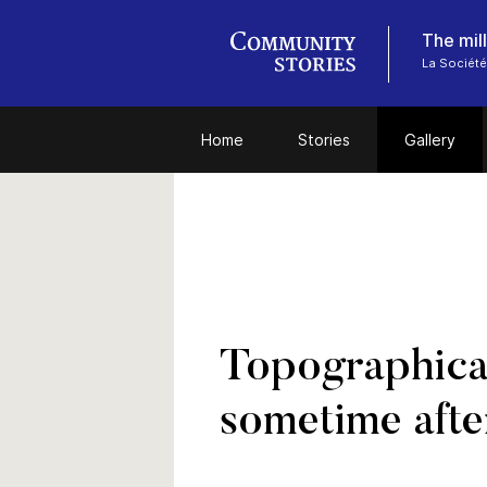
The mill
La Société 
Home
Stories
Gallery
Topographical
sometime afte