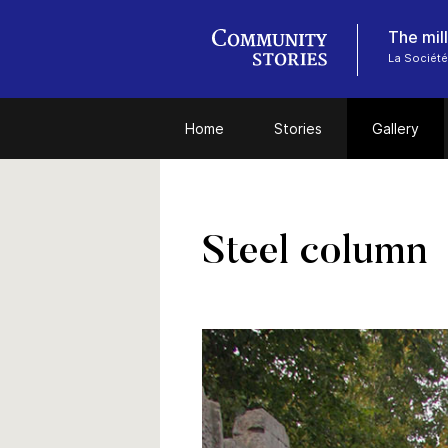
The mill
La Société 
Home
Stories
Gallery
Steel column