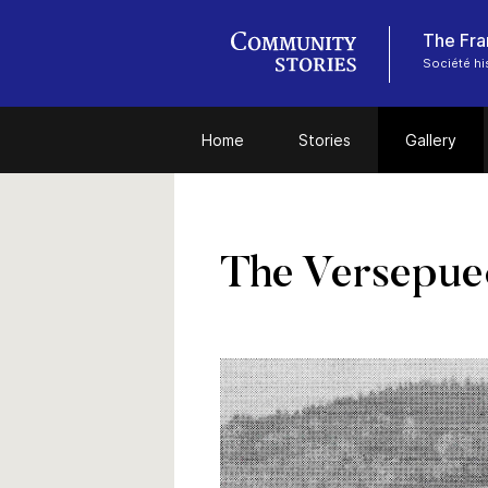
The Fra
Société hi
Home
Stories
Gallery
The Versepue