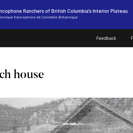
ncophone Ranchers of British Columbia’s Interior Plateau
storique francophone de Colombie-Britannique
Feedback
F
ch house