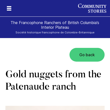
The Francophone Ranchers of British Columbia’s
Interior Plateau
Société historique francophone de Colombie-Britannique
Go back
eld
ch
icy
r
ds
e
Gold nuggets from the
Patenaude ranch