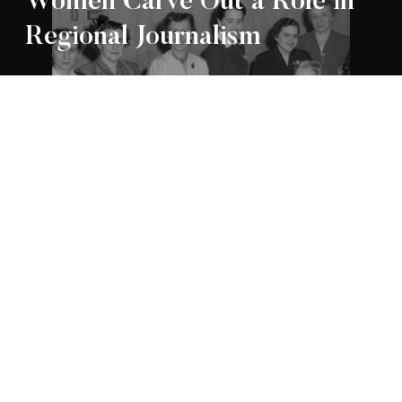
Women Carve Out a Role in
Regional Journalism
Appartenance Mauricie Société d’histoire
2026
régionale