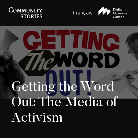
Français
Getting the Word
Out: The Media of
Activism