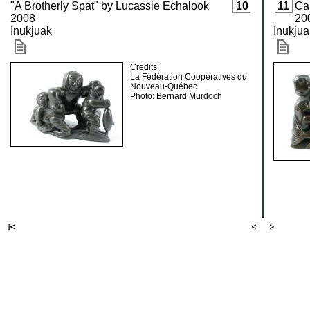
"A Brotherly Spat" by Lucassie Echalook
10
11
Ca
2008
20
Inukjuak
Inukju
Credits:
La Fédération Coopératives du
Nouveau-Québec
Photo: Bernard Murdoch