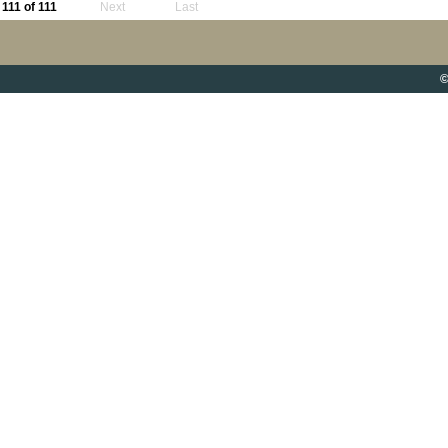
111 of 111
Next
Last
©