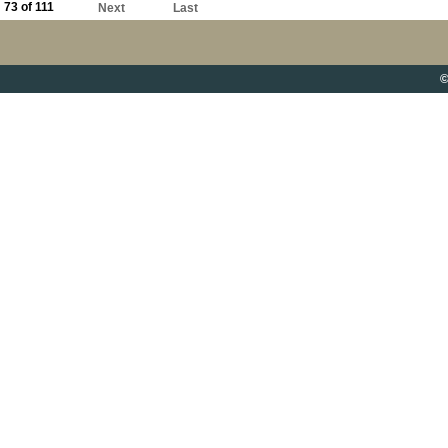
73 of 111
Next
Last
©